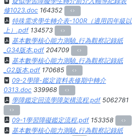
疑似學習障礙學生轉介前介入輔導紀錄表
修1023.doc
164352
特殊需求學生轉介表-100R（適用四年級以
上）.pdf
134573
基本數學核心能力測驗_行為觀察記錄紙
_G34版本.pdf
204709
基本數學核心能力測驗_行為觀察記錄紙
_G2版本.pdf
170685
09-2學障-鑑定資料表修期中轉介
0313.doc
339968
學障鑑定回流學障架構流程.pdf
5062781
09-1學習障礙鑑定流程.pdf
153358
基本數學核心能力測驗_行為觀察記錄紙