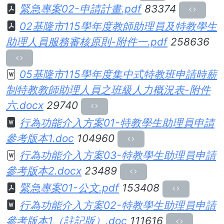
緊急專案02-申請計畫.pdf
83374
02基隆市115學年度教師助理員及特教學生
助理人員服務審核原則-附件一.pdf
258636
05基隆市115學年度集中式特教班申請時薪
制特教教師助理人員之班級人力概況表-附件
六.docx
29740
行為功能介入方案01-特教學生助理員申請
參考版本1.doc
104960
行為功能介入方案03-特教學生助理員申請
參考版本2.docx
23489
緊急專案01-公文.pdf
153408
行為功能介入方案02-特教學生助理員申請
參考版本1（註記版）.doc
111616