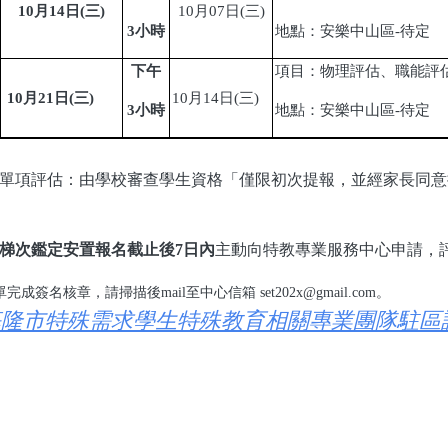
10
月14日
(
三)
10
月
07
日
(
三
)
3
小時
地點：安樂中山區-待定
下午
項目：物理評估、職能評
10
月21日
(
三)
10
月
14
日
(
三
)
3
小時
地點：安樂中山區-待定
單項評估：由學校審查學生資格「僅限初次提報，並經家長同意
梯次鑑定安置報名截止後7日內
主動向特教專業服務中心申請，
完成簽名核章，請掃描後mail至中心信箱 set202x@gmail.com。
隆市特殊需求學生特殊教育相關專業團隊駐區評估