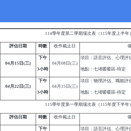
115年度相關專業團隊駐區評
年度相關專業團隊
駐區
評估場次規劃表
114
學年度第二學期場次表（
115
年度上半年
評估日期
時數
收件截止日
下午
項目：語言評估、心理評
04
月
15
日
(
三)
04
月
08
日
(
三
)
3
小時
地點：七堵暖暖區-待定
下午
項目：物理評估、職能評
04
月
22
日
(
三)
04
月
15
日
(
三
)
3
小時
地點：
七堵暖暖區-
待定
115
學年度第一學期場次表（
115
年度下半年
評估日期
時數
收件截止日
下午
項目：語言評估、心理評