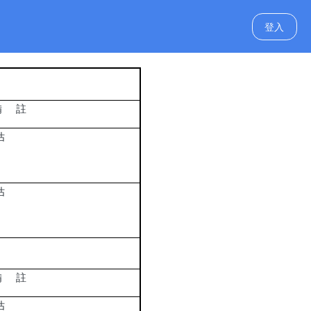
估場次
登入
）
備
註
估
估
）
備
註
估