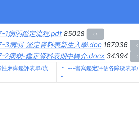
身體病弱鑑評表單/流程
4-1基隆市鑑輔大會通過，於114.08.01開始使用
7-1病弱鑑定流程.pdf
85028
7-3病弱-鑑定資料表新生入學.doc
167936
7-2病弱-鑑定資料表期中轉介.docx
34394
性麻痺鑑評表單/流
---書寫鑑定評估各障礙表單/
-