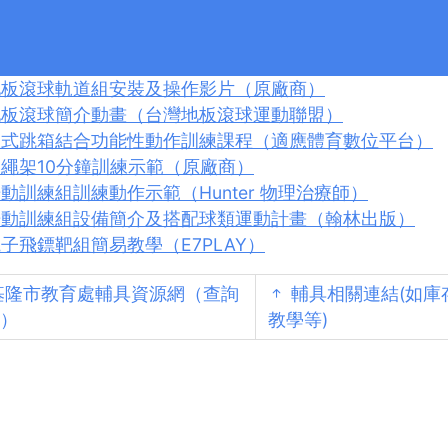
運動輔具教學影片
復健三輪車宣傳及示範影片（原廠商）
地板滾球軌道組安裝及操作影片（原廠商）
地板滾球簡介動畫（台灣地板滾球運動聯盟）
軟式跳箱結合功能性動作訓練課程（適應體育數位平台）
繩架10分鐘訓練示範（原廠商）
動訓練組訓練動作示範（Hunter 物理治療師）
光動訓練組設備簡介及搭配球類運動計畫（翰林出版）
子飛鏢靶組簡易教學（E7PLAY）
基隆市教育處輔具資源網（查詢
輔具相關連結(如庫
）
教學等)