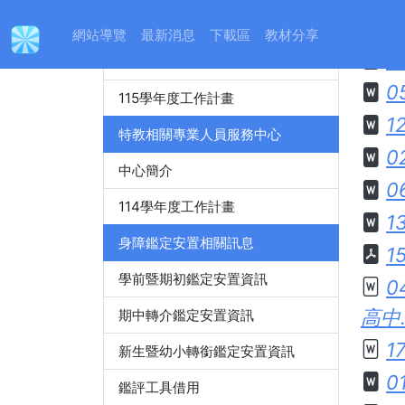
身心障礙特殊教育資源中心
:::
網站導覽
最新消息
下載區
教材分享
1
中心簡介
0
115學年度工作計畫
1
特教相關專業人員服務中心
0
中心簡介
0
114學年度工作計畫
1
身障鑑定安置相關訊息
1
學前暨期初鑑定安置資訊
0
高中.
期中轉介鑑定安置資訊
1
新生暨幼小轉銜鑑定安置資訊
0
鑑評工具借用