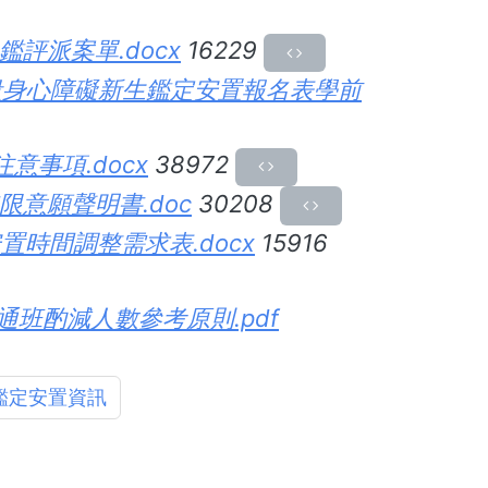
評派案單.docx
16229
階段身心障礙新生鑑定安置報名表學前
事項.docx
38972
意願聲明書.doc
30208
置時間調整需求表.docx
15916
班酌減人數參考原則.pdf
鑑定安置資訊