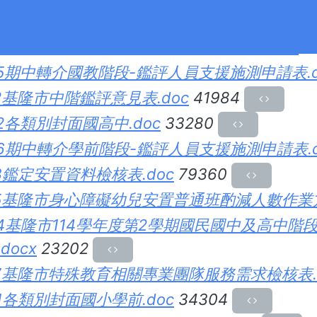
共同表單
0撤銷身心障礙學生鑑定安置提報申請書.doc
3
5期中轉介國教階段-鑑評人員支援施測申請表.d
2基隆市中階鑑評意見表.doc
41984
2各類別封面國高中.doc
33280
6期中轉介學前階段-鑑評人員支援施測申請表.d
3鑑定安置資料檢核表.doc
79360
5基隆市身心障礙幼兒安置普通班酌減人數作業方
4基隆市114學年度第2學期國民國中及高中
docx
23202
7基隆市特殊教育相關專業團隊服務需求檢核表.d
1各類別封面國小學前.doc
34304