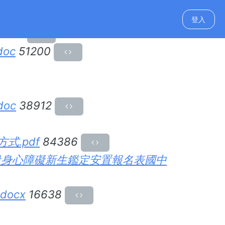
登入
2768
oc
51200
oc
38912
式.pdf
84386
階段身心障礙新生鑑定安置報名表國中
ocx
16638