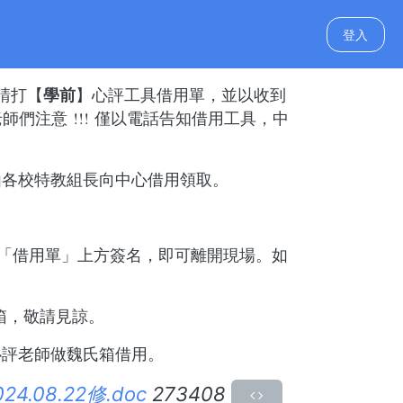
登入
學前
請打【
】心評工具借用單，並以收到
老師們注意
!!!
僅以電話告知借用工具，中
由各校特教組長向中心借用領取。
「借用單」上方簽名，即可離開現場。如
箱，敬請見諒。
心評老師做魏氏箱借用。
08.22修.doc
273408