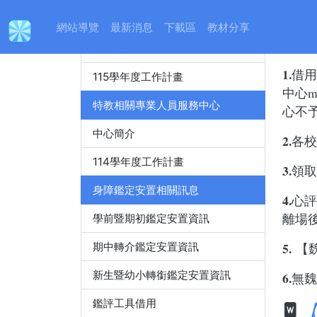
身心障礙特殊教育資源中心
:::
網站導覽
最新消息
下載區
教材分享
注意
中心簡介
1.
借用
115學年度工作計畫
中心
m
特教相關專業人員服務中心
心不
中心簡介
2.
各校
114學年度工作計畫
3.
領取
身障鑑定安置相關訊息
4.
心評
離場
學前暨期初鑑定安置資訊
5.
期中轉介鑑定安置資訊
【
新生暨幼小轉銜鑑定安置資訊
6.
無魏
鑑評工具借用
【