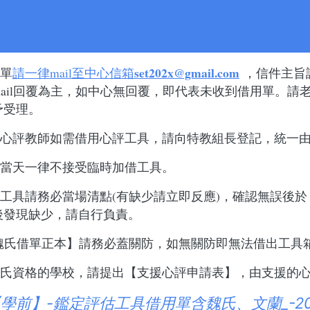
學前
事項
:
set202x@gmail.com
單
請一律
mail
至中心信箱
，
信件主旨
ail
回覆為主，如中心無回覆，即代表未收到借用單。請
予受理。
心評教師如需借用心評工具，請向特教組長登記，統一
當天一律不接受臨時加借工具。
工具請務必當場清點
(
有缺少請立即反應
)
，確認無誤後於
後發現缺少，請自行負責。
魏氏借單正本】請務必蓋關防，如無關防即無法借出工具
氏資格的學校，請提出【支援心評申請表】，由支援的
學前】-鑑定評估工具借用單含魏氏、文蘭_-2024.