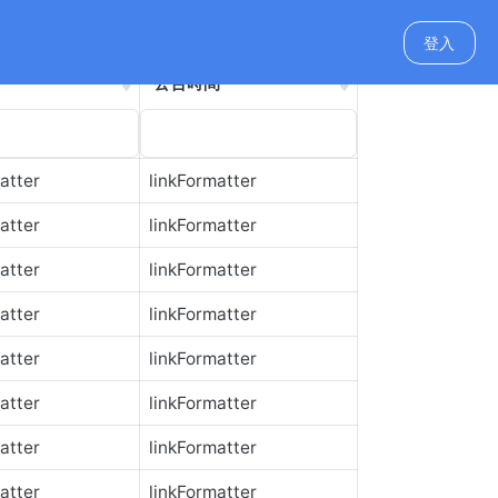
依年度檢索
依分類檢索
登入
公告時間
atter
linkFormatter
atter
linkFormatter
atter
linkFormatter
atter
linkFormatter
atter
linkFormatter
atter
linkFormatter
atter
linkFormatter
atter
linkFormatter