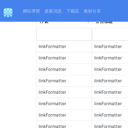
最新消息
:::
2024
:::
網站導覽
最新消息
下載區
教材分享
序號
公告標題
linkFormatter
linkFormatter
linkFormatter
linkFormatter
linkFormatter
linkFormatter
linkFormatter
linkFormatter
linkFormatter
linkFormatter
linkFormatter
linkFormatter
linkFormatter
linkFormatter
linkFormatter
linkFormatter