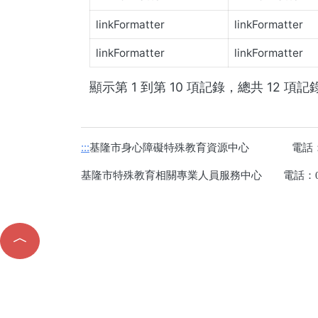
linkFormatter
linkFormatter
linkFormatter
linkFormatter
顯示第 1 到第 10 項記錄，總共 12 項記
:::
基隆市身心障礙特殊教育資源中心 電話
基隆市特殊教育相關專業人員服務中心 電話：02-242