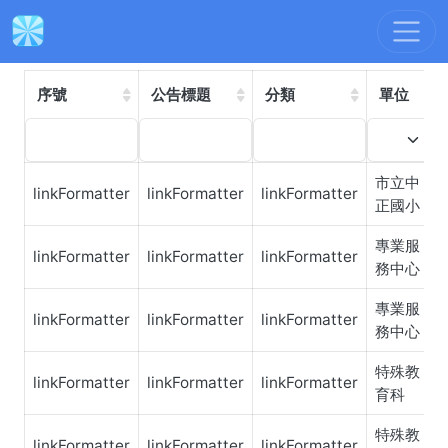
最新消息
:::
依年度檢索
依分類檢索
基隆市特教法規
序號
公告標題
分類
單位
市立中
linkFormatter
linkFormatter
linkFormatter
正國小
專業服
linkFormatter
linkFormatter
linkFormatter
務中心
專業服
linkFormatter
linkFormatter
linkFormatter
務中心
特殊教
linkFormatter
linkFormatter
linkFormatter
育科
特殊教
linkFormatter
linkFormatter
linkFormatter