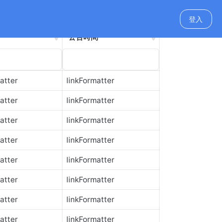
依年度檢索
依分類檢索
登入
公告時間
atter
linkFormatter
atter
linkFormatter
atter
linkFormatter
atter
linkFormatter
atter
linkFormatter
atter
linkFormatter
atter
linkFormatter
atter
linkFormatter