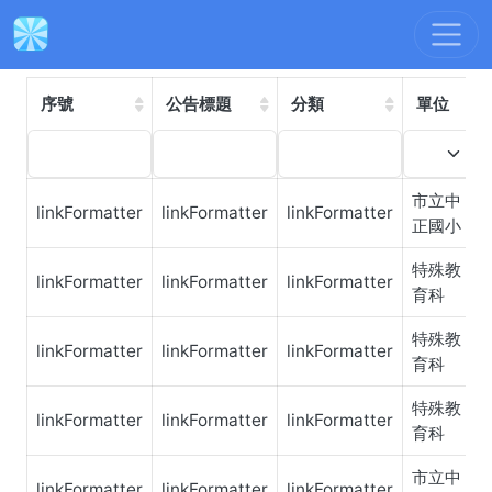
最新消息
:::
依年度檢索
依分類檢索
2014
序號
公告標題
分類
單位
市立中
linkFormatter
linkFormatter
linkFormatter
正國小
特殊教
linkFormatter
linkFormatter
linkFormatter
育科
特殊教
linkFormatter
linkFormatter
linkFormatter
育科
特殊教
linkFormatter
linkFormatter
linkFormatter
育科
市立中
linkFormatter
linkFormatter
linkFormatter