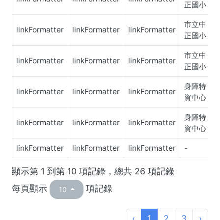
正國小
市立中
linkFormatter
linkFormatter
linkFormatter
正國小
市立中
linkFormatter
linkFormatter
linkFormatter
正國小
身障特
linkFormatter
linkFormatter
linkFormatter
資中心
身障特
linkFormatter
linkFormatter
linkFormatter
資中心
linkFormatter
linkFormatter
linkFormatter
-
顯示第 1 到第 10 項記錄，總共 26 項記錄
每頁顯示
項記錄
10
‹
1
2
3
›