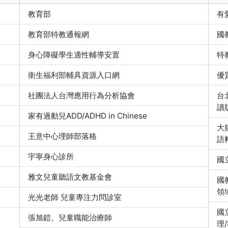
教育部
有
教育部特教通報網
國
身心障礙學生適性輔導安置
特
衛生福利部輔具資源入口網
優
社團法人台灣應用行為分析協會
台
讀
家有過動兒ADD/ADHD in Chinese
大
王意中心理師部落格
語
宇寧身心診所
國
雅文兒童聽語文教基金會
國
領
光光老師 兒童專注力問診室
國
張旭鎧。兒童職能治療師
理