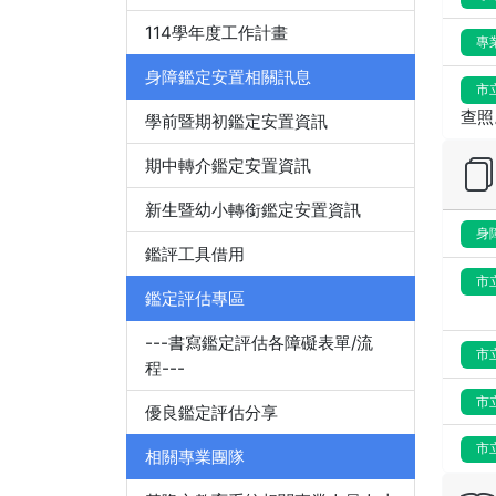
114學年度工作計畫
專
身障鑑定安置相關訊息
市
查照
學前暨期初鑑定安置資訊
期中轉介鑑定安置資訊
新生暨幼小轉銜鑑定安置資訊
身
鑑評工具借用
市
鑑定評估專區
---書寫鑑定評估各障礙表單/流
市
程---
市
優良鑑定評估分享
市
相關專業團隊