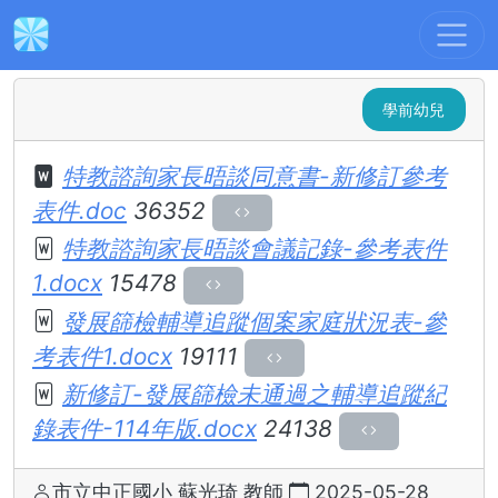
下載區
:::
幼兒發展篩檢輔導追蹤紀錄
與其他相關表件
學前幼兒
特教諮詢家長晤談同意書-新修訂參考
表件.doc
36352
特教諮詢家長晤談會議記錄-參考表件
1.docx
15478
發展篩檢輔導追蹤個案家庭狀況表-參
考表件1.docx
19111
新修訂-發展篩檢未通過之輔導追蹤紀
錄表件-114年版.docx
24138
市立中正國小 蘇光琦 教師
2025-05-28