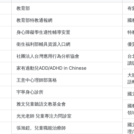
教育部
有
教育部特教通報網
國
身心障礙學生適性輔導安置
特
衛生福利部輔具資源入口網
優
社團法人台灣應用行為分析協會
台
讀
家有過動兒ADD/ADHD in Chinese
大
王意中心理師部落格
語
宇寧身心診所
國
雅文兒童聽語文教基金會
國
領
光光老師 兒童專注力問診室
國
張旭鎧。兒童職能治療師
理