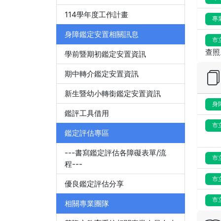
114學年度工作計畫
專
身障鑑定安置相關訊息
市
查照
學前暨期初鑑定安置資訊
期中轉介鑑定安置資訊
新生暨幼小轉銜鑑定安置資訊
身
鑑評工具借用
市
鑑定評估專區
---書寫鑑定評估各障礙表單/流
市
程---
市
優良鑑定評估分享
市
相關專業團隊