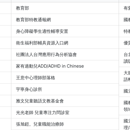
教育部
有
教育部特教通報網
國
身心障礙學生適性輔導安置
特
衛生福利部輔具資源入口網
優
社團法人台灣應用行為分析協會
台
讀
家有過動兒ADD/ADHD in Chinese
大
王意中心理師部落格
語
宇寧身心診所
國
雅文兒童聽語文教基金會
國
領
光光老師 兒童專注力問診室
國
張旭鎧。兒童職能治療師
理