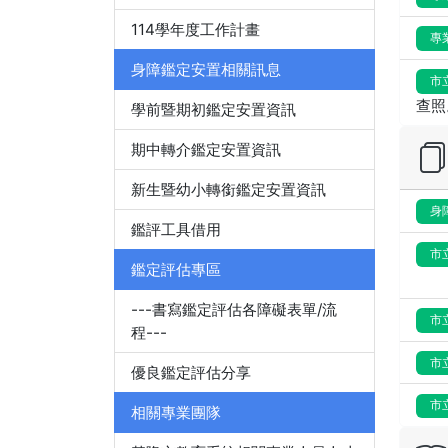
114學年度工作計畫
專
身障鑑定安置相關訊息
市
查照
學前暨期初鑑定安置資訊
期中轉介鑑定安置資訊
新生暨幼小轉銜鑑定安置資訊
身
鑑評工具借用
市
鑑定評估專區
---書寫鑑定評估各障礙表單/流
市
程---
市
優良鑑定評估分享
市
相關專業團隊