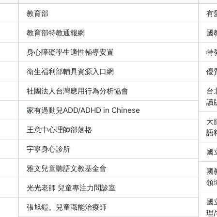
教育部
有
教育部特教通報網
國
身心障礙學生適性輔導安置
特
衛生福利部輔具資源入口網
優
社團法人台灣應用行為分析協會
台
讀
家有過動兒ADD/ADHD in Chinese
大
王意中心理師部落格
語
宇寧身心診所
國
雅文兒童聽語文教基金會
國
領
光光老師 兒童專注力問診室
國
張旭鎧。兒童職能治療師
理