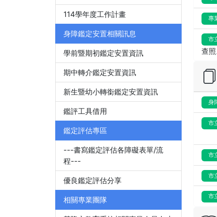
114學年度工作計畫
專
身障鑑定安置相關訊息
市
查照
學前暨期初鑑定安置資訊
期中轉介鑑定安置資訊
新生暨幼小轉銜鑑定安置資訊
身
鑑評工具借用
市
鑑定評估專區
---書寫鑑定評估各障礙表單/流
市
程---
市
優良鑑定評估分享
市
相關專業團隊